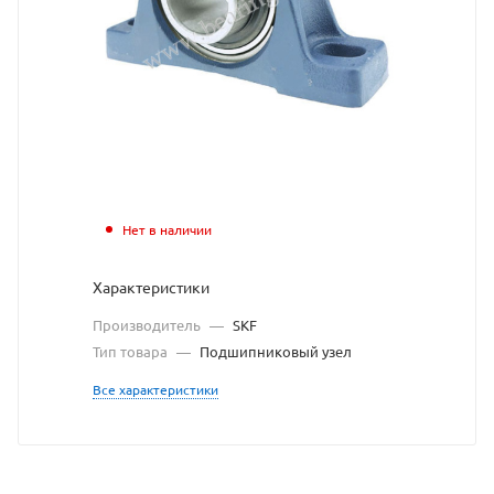
узел
SKF
взят
с
сайта
https://bea
по
Нет в наличии
ссылке
Характеристики
https://be
без
Производитель
—
SKF
разрешен
Тип товара
—
Подшипниковый узел
владельц
Все характеристики
сайта