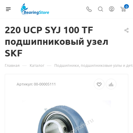
0
220 UCP SYJ 100
Материал
TF
подшипниковый узел
о
SKF
товаре
220
—
—
Главная
Каталог
Подшипники, подшипниковые узлы и дет
UCP
Артикул:
00-00005111
SYJ
100
TF
подшипни