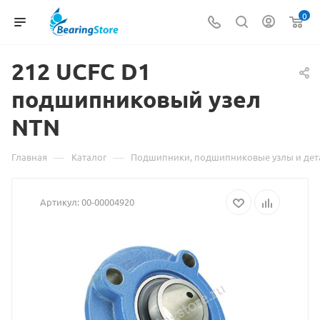
0
212 UCFC D1
подшипниковый узел
Мате
NTN
о
това
—
—
Главная
Каталог
Подшипники, подшипниковые узлы и дет
212
Артикул:
00-00004920
UCFC
D1
подш
узел