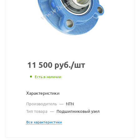
NTN
взят
с
сайт
https
по
ссыл
11 500
руб.
/шт
https
без
Есть в наличии
разр
Характеристики
влад
Производитель
—
NTN
сайт
Тип товара
—
Подшипниковый узел
Все характеристики