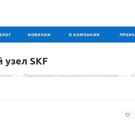
БЛОГ
НОВИНКИ
О КОМПАНИИ
ПРОИ
й
Материал
узел SKF
о
—
—
етали
Подшипниковые узлы, корпуса и комплектующие
П
товаре
SYK
35
TF
подшипниковый