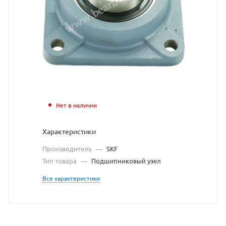
узел
SKF
взят
с
сайта
https://be
по
Нет в наличии
ссылке
Характеристики
https://b
без
Производитель
—
SKF
разреше
Тип товара
—
Подшипниковый узел
владельц
Все характеристики
сайта