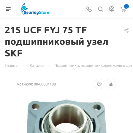
0
215 UCF FYJ 75 TF
Материа
подшипниковый узел
о
SKF
товаре
215
—
—
Главная
Каталог
Подшипники, подшипниковые узлы и дет
UCF
Артикул:
00-00004188
FYJ
75
TF
подшипн