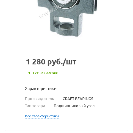
взят
с
сайта
https://bearingstore.ru
по
ссылке
https://bearingstore.r
без
1 280
руб.
/шт
разрешения
Есть в наличии
владельца
Характеристики
сайта
Производитель
—
CRAFT BEARINGS
Тип товара
—
Подшипниковый узел
Все характеристики