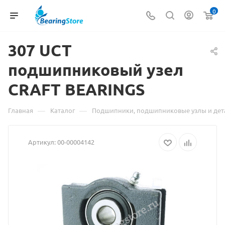
0
307
Материал
UCT
подшипниковый узел
о
CRAFT BEARINGS
товаре
307
—
—
Главная
Каталог
Подшипники, подшипниковые узлы и дет
UCT
Артикул:
00-00004142
подшипниковый
узел
CRAFT
BEARINGS