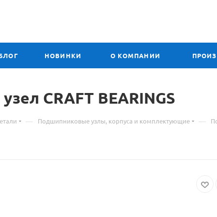
БЛОГ
НОВИНКИ
О КОМПАНИИ
ПРОИ
 узел
Материал
CRAFT BEARINGS
о
—
—
етали
Подшипниковые узлы, корпуса и комплектующие
П
товаре
311
UCFL
подшипниковый
узел