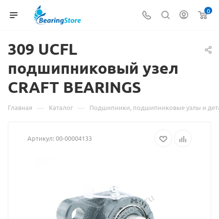
0
309 UCFL
Материал
подшипниковый узел
о
CRAFT BEARINGS
товаре
309
—
—
Главная
Каталог
Подшипники, подшипниковые узлы и дет
UCFL
Артикул:
00-00004133
подшипниковый
узел
CRAFT
BEARINGS