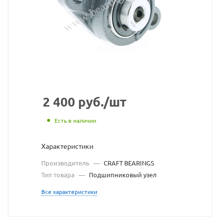
взят
с
сайта
https://bearingsto
по
ссылке
https://bearingst
без
2 400
руб.
/шт
разрешения
Есть в наличии
владельца
Характеристики
сайта
Производитель
—
CRAFT BEARINGS
Тип товара
—
Подшипниковый узел
Все характеристики