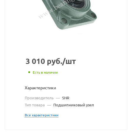
с
сайта
https://bearingstore.ru
по
ссылке
https://bearingstore.
без
разрешения
3 010
руб.
/шт
владельца
Есть в наличии
сайта
Характеристики
Производитель
—
SNR
Тип товара
—
Подшипниковый узел
Все характеристики