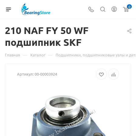
0
210 NAF
Материал
FY 50 WF
подшипник SKF
о
товаре
—
—
Главная
Каталог
Подшипники, подшипниковые узлы и дет
210
Артикул:
00-00003924
NAF
FY
50
WF
подшипник