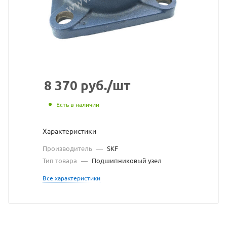
SKF
взят
с
сайта
https://bearingstor
по
8 370
руб.
/шт
ссылке
Есть в наличии
https://bearingst
без
Характеристики
разрешения
Производитель
—
SKF
владельца
Тип товара
—
Подшипниковый узел
сайта
Все характеристики