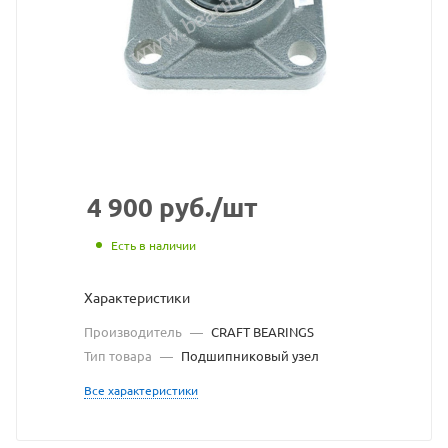
CRAFT
BEARINGS
взят
с
сайта
https://bearingsto
по
4 900
руб.
/шт
ссылке
Есть в наличии
https://bearings
без
Характеристики
разрешения
Производитель
—
CRAFT BEARINGS
владельца
Тип товара
—
Подшипниковый узел
сайта
Все характеристики