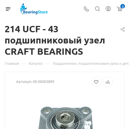
0
214 UCF -
Материал
43
подшипниковый узел
о
CRAFT BEARINGS
товаре
214
—
—
Главная
Каталог
Подшипники, подшипниковые узлы и дет
UCF
Артикул:
00-00003899
-
43
подшипниковый
узел