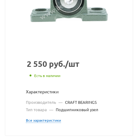
подшипниковый
узел
CRAFT
BEARINGS
взят
с
2 550
руб.
/шт
сайта
Есть в наличии
https://bearingstore
по
Характеристики
ссылке
Производитель
—
CRAFT BEARINGS
https://bearingstor
без
Тип товара
—
Подшипниковый узел
разрешения
Все характеристики
владельца