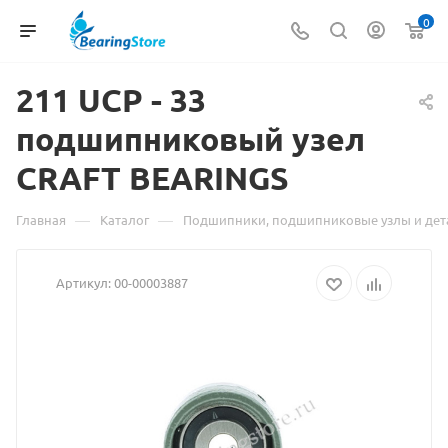
0
211 UCP - 33
подшипниковый узел
CRAFT
Материал
BEARINGS
о
—
—
Главная
Каталог
Подшипники, подшипниковые узлы и дет
товаре
Артикул:
00-00003887
211
UCP
-
33