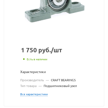
CRAFT
BEARINGS
взят
с
сайта
https://bearingst
по
1 750
руб.
/шт
ссылке
Есть в наличии
https://bearings
без
Характеристики
разрешения
Производитель
—
CRAFT BEARINGS
владельца
Тип товара
—
Подшипниковый узел
сайта
Все характеристики