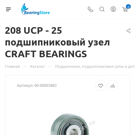
0
208 UCP -
Материал
25
подшипниковый узел
о
CRAFT BEARINGS
товаре
208
—
—
Главная
Каталог
Подшипники, подшипниковые узлы и дет
UCP
Артикул:
00-00003883
-
25
подшипниковый
узел