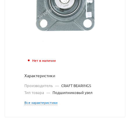
CRAFT
BEARINGS
взят
с
сайта
https://bearingstor
по
Нет в наличии
ссылке
Характеристики
https://bearingsto
без
Производитель
—
CRAFT BEARINGS
разрешения
Тип товара
—
Подшипниковый узел
владельца
Все характеристики
сайта