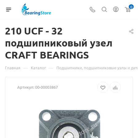
0
210 UCF
Материал
- 32
подшипниковый узел
о
CRAFT BEARINGS
товаре
210
—
—
Главная
Каталог
Подшипники, подшипниковые узлы и дет
UCF
Артикул:
00-00003867
-
32
подшипниковый
узел