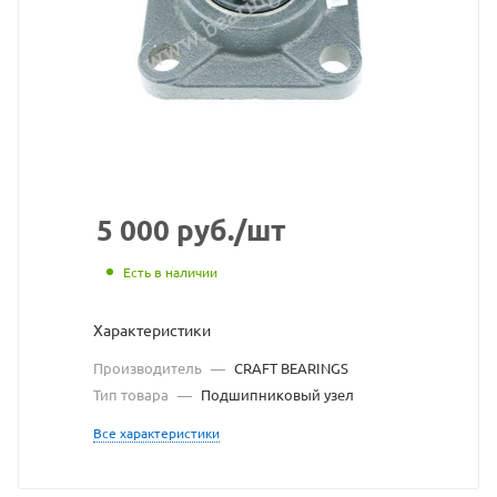
CRAFT
BEARINGS
взят
с
сайта
https://bearingsto
по
5 000
руб.
/шт
ссылке
Есть в наличии
https://bearings
без
Характеристики
разрешения
Производитель
—
CRAFT BEARINGS
владельца
Тип товара
—
Подшипниковый узел
сайта
Все характеристики