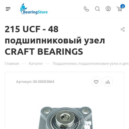
0
215 UCF -
Материал
48
подшипниковый узел
о
CRAFT BEARINGS
товаре
215
—
—
Главная
Каталог
Подшипники, подшипниковые узлы и дет
UCF
Артикул:
00-00003864
-
48
подшипниковый
узел