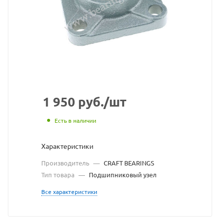
CRAFT
BEARINGS
взят
с
сайта
https://bearingsto
по
1 950
руб.
/шт
ссылке
Есть в наличии
https://bearings
без
Характеристики
разрешения
Производитель
—
CRAFT BEARINGS
владельца
Тип товара
—
Подшипниковый узел
сайта
Все характеристики