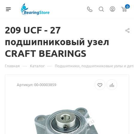
0
209 UCF -
Материал
27
подшипниковый узел
о
CRAFT BEARINGS
товаре
209
—
—
Главная
Каталог
Подшипники, подшипниковые узлы и дет
UCF
Артикул:
00-00003859
-
27
подшипниковый
узел