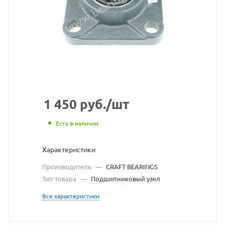
узел
CRA
BEAR
взят
с
сайт
1 450
руб.
/шт
https
по
Есть в наличии
ссыл
Характеристики
https
без
Производитель
—
CRAFT BEARINGS
разр
Тип товара
—
Подшипниковый узел
влад
Все характеристики
сайт