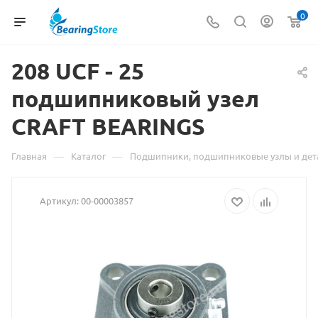
0
208 UCF - 25
подшипниковый узел
Мате
CRAFT BEARINGS
о
това
—
—
Главная
Каталог
Подшипники, подшипниковые узлы и дет
208
Артикул:
00-00003857
UCF
-
25
подш