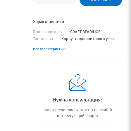
Характеристики
Производитель
—
CRAFT BEARINGS
Тип товара
—
Корпус подшипикового узла
Все характеристики
ringstore.ru
aringstore.ru/catalog/podshi
Нужна консультация?
я
Наши специалисты ответят на любой
интересующий вопрос