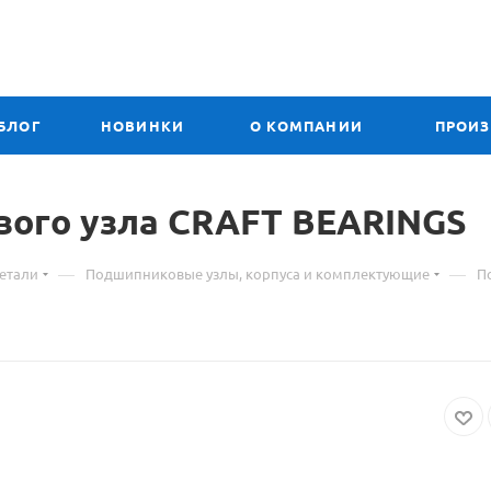
БЛОГ
НОВИНКИ
О КОМПАНИИ
ПРОИ
вого узла CRAFT
Материал
BEARINGS
о
—
—
етали
Подшипниковые узлы, корпуса и комплектующие
П
товаре
206
P
корпус
подшипник