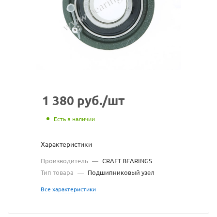
BEAR
взят
с
сайт
https
по
ссыл
1 380
руб.
/шт
https
без
Есть в наличии
разр
Характеристики
влад
Производитель
—
CRAFT BEARINGS
сайт
Тип товара
—
Подшипниковый узел
Все характеристики