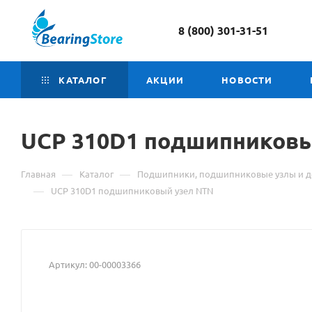
8 (800) 301-31-51
КАТАЛОГ
АКЦИИ
НОВОСТИ
UCP
Материал
310D1 подшипниковы
о
—
—
Главная
Каталог
Подшипники, подшипниковые узлы и д
товаре
—
UCP 310D1 подшипниковый узел NTN
UCP
310D1
Артикул:
00-00003366
подшипниковый
узел