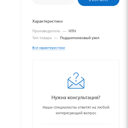
Характеристики
Производитель
—
NTN
Тип товара
—
Подшипниковый узел
Все характеристики
shipnikovye_uzly_i_detali/p
Нужна консультация?
Наши специалисты ответят на любой
интересующий вопрос