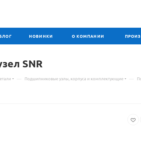
БЛОГ
НОВИНКИ
О КОМПАНИИ
ПРОИ
узел
Материал
SNR
о
—
—
етали
Подшипниковые узлы, корпуса и комплектующие
П
товаре
308
UCF
подшипниковый
узел