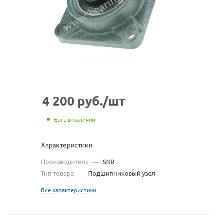
с
сайта
https://bearingstor
по
ссылке
https://bearingsto
без
разрешения
4 200
руб.
/шт
владельца
Есть в наличии
сайта
Характеристики
Производитель
—
SNR
Тип товара
—
Подшипниковый узел
Все характеристики