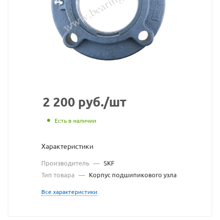
узла
SKF
взят
с
сайт
https
по
2 200
руб.
/шт
ссыл
Есть в наличии
https
без
Характеристики
разр
Производитель
—
SKF
влад
Тип товара
—
Корпус подшипикового узла
сайт
Все характеристики