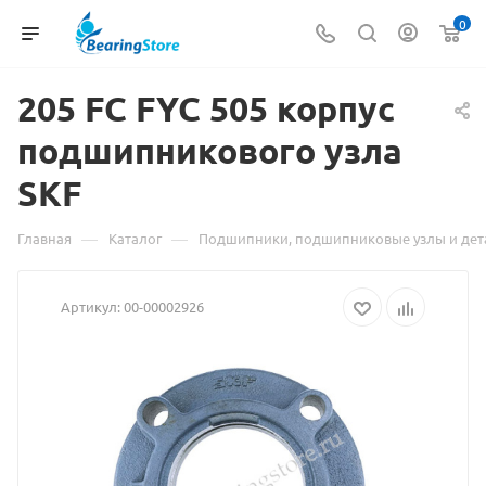
0
205 FC FYC 505 корпус
Мате
подшипникового узла
о
SKF
това
205
—
—
Главная
Каталог
Подшипники, подшипниковые узлы и дет
FC
Артикул:
00-00002926
FYC
505
корп
подш