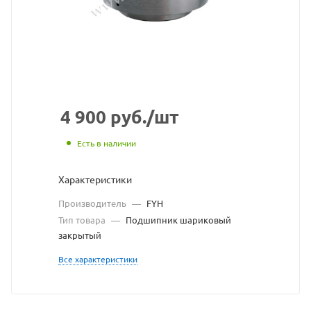
с
сайта
https://bearingstore.ru
по
ссылке
https://bearingstore.r
без
4 900
руб.
/шт
разрешения
Есть в наличии
владельца
Характеристики
сайта
Производитель
—
FYH
Тип товара
—
Подшипник шариковый
закрытый
Все характеристики