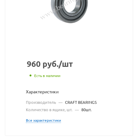
взят
с
сайта
https://b
по
ссылке
https://
без
960
руб.
/шт
разреше
Есть в наличии
владель
Характеристики
сайта
Производитель
—
CRAFT BEARINGS
Количество в ящике, шт.
—
80шт.
Все характеристики