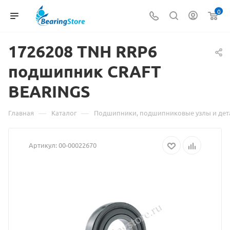
0
1726208 TNH RRP6
Материа
подшипник CRAFT
о
BEARINGS
товаре
1726208
—
—
Главная
Каталог
Подшипники, подшипниковые узлы и дет
TNH
Артикул:
00-00022670
RRP6
подшип
CRAFT
BEARING