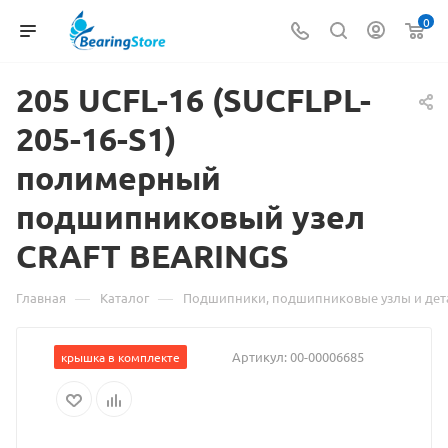
0
205
Материал
UCFL-16 (SUCFLPL-
205-16-S1)
о
полимерный
товаре
подшипниковый узел
205
CRAFT BEARINGS
UCFL-
16
—
—
Главная
Каталог
Подшипники, подшипниковые узлы и дет
(SUCFLPL-
Артикул:
00-00006685
крышка в комплекте
205-
16-