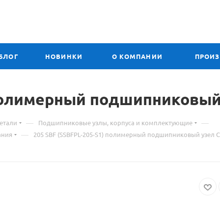
БЛОГ
НОВИНКИ
О КОМПАНИИ
ПРОИ
) полимерный подшипниковы
—
—
етали
Подшипниковые узлы, корпуса и комплектующие
—
ания
205 SBF (SSBFPL-205-S1) полимерный подшипниковый узел 