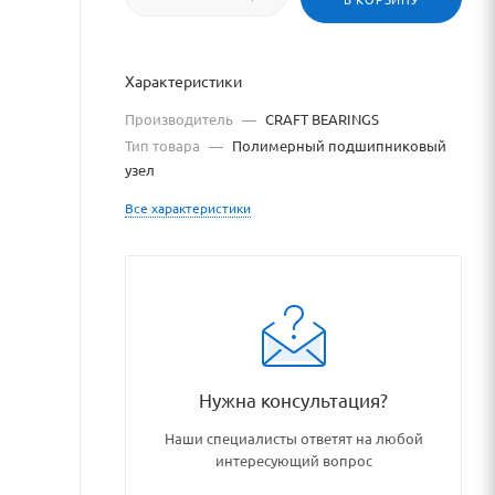
S1)
полимерный
Характеристики
подшипниковый
Производитель
—
CRAFT BEARINGS
Тип товара
—
Полимерный подшипниковый
узел
узел
CRAFT
Все характеристики
BEARINGS
взят
с
сайта
Нужна консультация?
https://bearingstore.ru
по
Наши специалисты ответят на любой
ссылке
интересующий вопрос