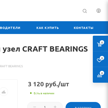
ЗВОДИТЕЛИ
КАК КУПИТЬ
КОНТАКТЫ
0
й
Материал
узел CRAFT BEARINGS
о
0
товаре
CRAFT BEARINGS
0
205
3 120
руб.
/шт
SBF
(SSBFPL-
Есть в наличии
205-
В КОРЗИНУ