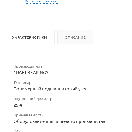
Все характеристики
https://bearings
без
разрешения
владельца
ХАРАКТЕРИСТИКИ
ОПИСАНИЕ
сайта
Производитель
CRAFT BEARINGS
Тип товара
Полимерный подшипниковый узел
Внутренний диаметр
25.4
Применяемость
Оборудование для пищевого производства
ISO