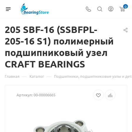
0
205 SBF-16 (SSBFPL-
205-16 S1)
Материал
полимерный
подшипниковый узел
о
CRAFT BEARINGS
товаре
205
—
—
Главная
Каталог
Подшипники, подшипниковые узлы и дет
SBF-
Артикул:
00-00006665
16
(SSBFPL-
205-