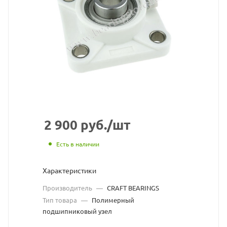
16
S1)
полимерный
подшипниковы
узел
CRAFT
BEARINGS
2 900
руб.
/шт
взят
Есть в наличии
с
Характеристики
сайта
Производитель
—
CRAFT BEARINGS
https://bearingst
по
Тип товара
—
Полимерный
подшипниковый узел
ссылке