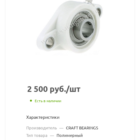
подшипниковый
узел
CRAFT
BEARINGS
взят
с
сайта
https://bearingstore.ru
по
2 500
руб.
/шт
ссылке
Есть в наличии
https://bearingstore.r
без
Характеристики
разрешения
Производитель
—
CRAFT BEARINGS
владельца
Тип товара
—
Полимерный