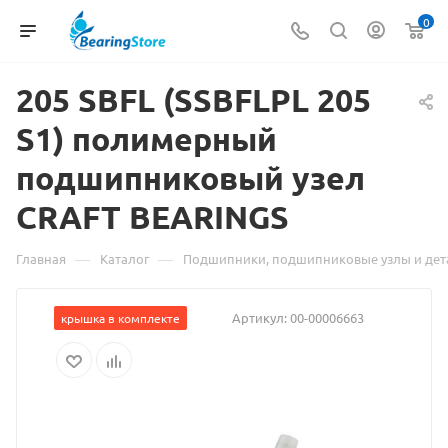
0
205
Материал
SBFL (SSBFLPL 205
S1) полимерный
о
подшипниковый узел
товаре
CRAFT BEARINGS
205
SBFL
—
—
Главная
Каталог
Подшипники, подшипниковые узлы и дет
(SSBFLPL
Артикул:
00-00006663
крышка в комплекте
205
S1)
полимерный