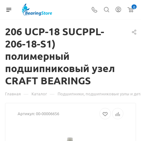
0
206 UCP-18
Материал
SUCPPL-
206-18-S1)
о
полимерный
товаре
подшипниковый узел
206
CRAFT BEARINGS
UCP-
18
—
—
Главная
Каталог
Подшипники, подшипниковые узлы и дет
SUCPPL-
Артикул:
00-00006656
206-
18-