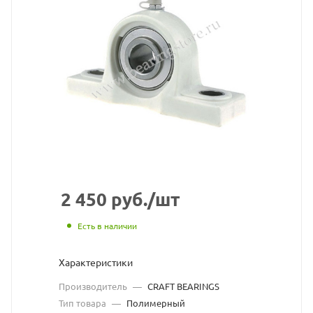
S1)
полимерный
подшипниковы
узел
CRAFT
BEARINGS
взят
с
2 450
руб.
/шт
сайта
Есть в наличии
https://bearings
по
Характеристики
ссылке
Производитель
—
CRAFT BEARINGS
https://bearing
без
Тип товара
—
Полимерный