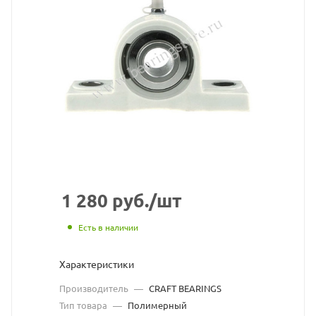
подшипниковый
узел
CRAFT
BEARINGS
взят
с
сайта
https://bearingsto
по
1 280
руб.
/шт
ссылке
Есть в наличии
https://bearingst
без
Характеристики
разрешения
Производитель
—
CRAFT BEARINGS
владельца
Тип товара
—
Полимерный