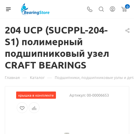
0
204 UCP (
Материал
SUCPPL-204-
S1) полимерный
о
подшипниковый узел
товаре
CRAFT BEARINGS
204
UCP
—
—
Главная
Каталог
Подшипники, подшипниковые узлы и дет
(SUCPPL-
Артикул:
00-00006653
крышка в комплекте
204-
S1)
полимерный