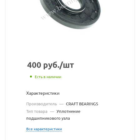
CRAFT
BEARINGS
взят
с
сайта
https://bearingstore.ru
по
400
руб.
/шт
ссылке
Есть в наличии
https://bearingstore.r
без
Характеристики
разрешения
Производитель
—
CRAFT BEARINGS
владельца
Тип товара
—
Уплотнение
подшипникового узла
сайта
Все характеристики