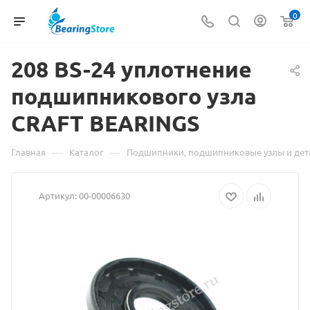
0
208
Материал
BS-24 уплотнение
подшипникового узла
о
CRAFT BEARINGS
товаре
208
—
—
Главная
Каталог
Подшипники, подшипниковые узлы и дет
BS-
Артикул:
00-00006630
24
уплотнение
подшипникового
узла