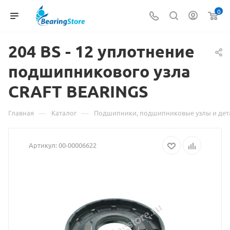
0
204 BS - 12 уплотнение
подшипникового узла
CRAFT
Материал
BEARINGS
о
—
—
Главная
Каталог
Подшипники, подшипниковые узлы и дет
товаре
Артикул:
00-00006622
204
BS
-
12