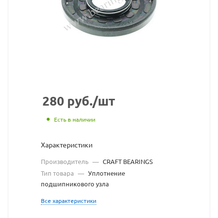
уплотнение
подшипникового
узла
CRAFT
BEARINGS
взят
280
руб.
/шт
с
Есть в наличии
сайта
Характеристики
https://bearingstore
по
Производитель
—
CRAFT BEARINGS
ссылке
Тип товара
—
Уплотнение
подшипникового узла
https://bearingstor
без
Все характеристики
разрешения