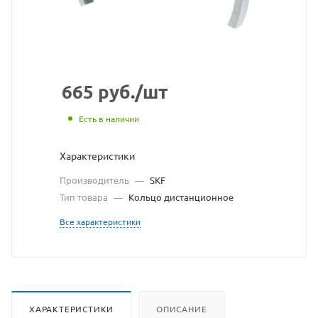
сайта
https://bearings
по
ссылке
https://bearing
без
665
руб.
/шт
разрешения
Есть в наличии
владельца
Характеристики
сайта
Производитель
—
SKF
Тип товара
—
Кольцо дистанционное
Все характеристики
ХАРАКТЕРИСТИКИ
ОПИСАНИЕ