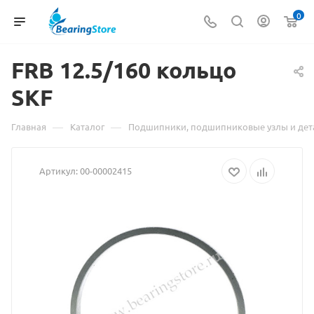
0
FRB 12.5/160
Материал
кольцо
SKF
о
товаре
—
—
Главная
Каталог
Подшипники, подшипниковые узлы и дет
FRB
Артикул:
00-00002415
12.5/160
кольцо
SKF
взят
с