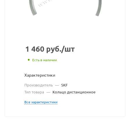
сайта
https://bearin
по
ссылке
https://beari
без
разрешения
1 460
руб.
/шт
владельца
Есть в наличии
сайта
Характеристики
Производитель
—
SKF
Тип товара
—
Кольцо дистанционное
Все характеристики