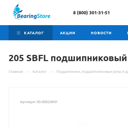
8 (800) 301-31-51
КАТАЛОГ
АКЦИИ
НОВОСТИ
205
Материал
SBFL подшипниковый
о
—
—
Главная
Каталог
Подшипники, подшипниковые узлы и д
товаре
205
SBFL
Артикул:
00-00024941
подшипниковый
узел