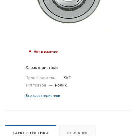
сайта
https://bearingsto
по
ссылке
https://bearingsto
без
разрешения
Нет в наличии
владельца
Характеристики
сайта
Производитель
—
SKF
Тип товара
—
Ролик
Все характеристики
ХАРАКТЕРИСТИКИ
ОПИСАНИЕ