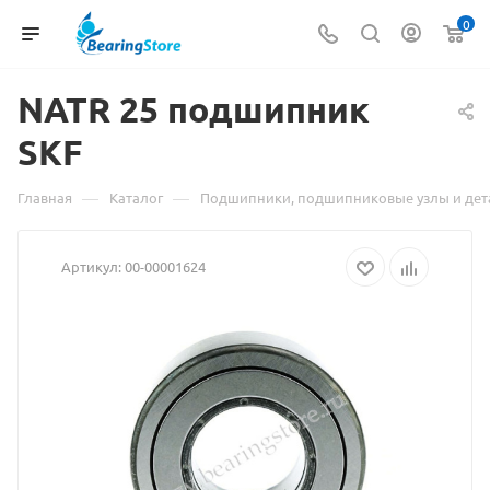
0
NATR 25
Материал
подшипник
SKF
о
товаре
—
—
Главная
Каталог
Подшипники, подшипниковые узлы и дет
NATR
Артикул:
00-00001624
25
подшипник
SKF
взят
с