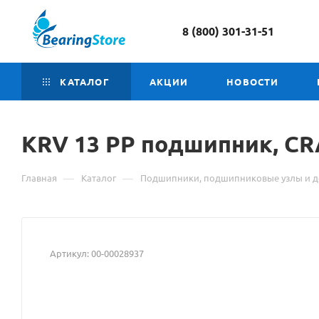
8 (800) 301-31-51
КАТАЛОГ
АКЦИИ
НОВОСТИ
KRV 13
Материал
PP подшипник, CR
о
—
—
Главная
Каталог
Подшипники, подшипниковые узлы и д
товаре
KRV
13
Артикул:
00-00028937
PP
подшипник,