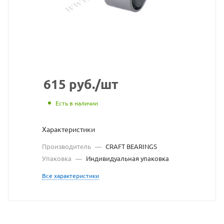
взят
с
сайта
https://bearingstore.ru
по
ссылке
615
руб.
/шт
https://bearingstore.r
без
Есть в наличии
разрешения
Характеристики
владельца
Производитель
—
CRAFT BEARINGS
сайта
Упаковка
—
Индивидуальная упаковка
Все характеристики