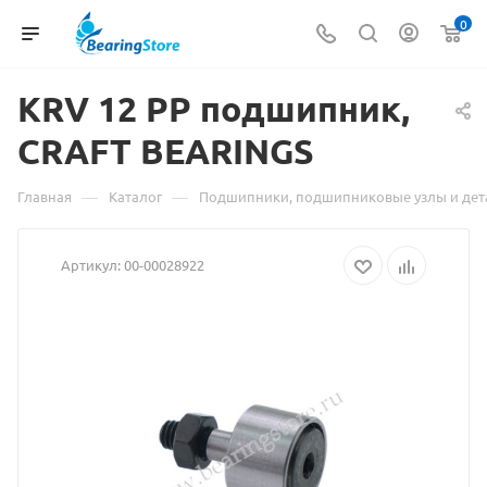
0
KRV
Материал
12 PP подшипник,
CRAFT BEARINGS
о
товаре
—
—
Главная
Каталог
Подшипники, подшипниковые узлы и дет
KRV
Артикул:
00-00028922
12
PP
подшипник,
CRAFT
BEARINGS