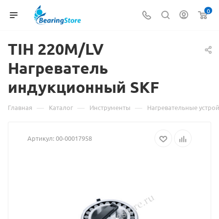
0
TIH 220M/LV
Материал
Нагреватель
о
индукционный SKF
товаре
TIH
—
—
—
Главная
Каталог
Инструменты
Нагревательные устрой
220M/LV
Артикул:
00-00017958
Нагреватель
индукционны
SKF
взят