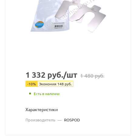
(2
шт.)
ROS
взят
с
сайт
https
по
1 332
руб.
/шт
1 480
руб.
ссыл
-
10
%
Экономия
148
руб.
http
без
Есть в наличии
разр
Характеристики
влад
Производитель
—
ROSPOD
сайт