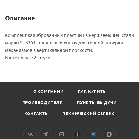
Описание
Комплект калиброванных пластин
Материал
из нержавеющей стали
марки SUS304, предназначенных для точной выверки
о
механизмов в вертикальной плоскости.
товаре
В комплекте 2 штуки.
2RS
125-
200
Комплект
калиброванных
О КОМПАНИИ
КАК КУПИТЬ
пластин
(2
ПРОИЗВОДИТЕЛИ
ПУНКТЫ ВЫДАЧИ
шт.)
КОНТАКТЫ
ТЕХНИЧЕСКИЙ СЕРВИС
ROSPOD
взят
с