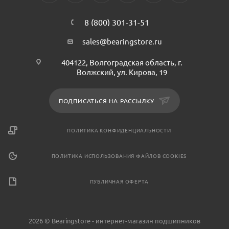
сайта
https://bearingstore.ru
по
8 (800) 301-31-51
ссылке
https://bearingstore.ru/c
без
sales@bearingstore.ru
разрешения
владельца
404122, Волгоградская область, г.
Волжский, ул. Кирова, 19
сайта
ПОДПИСАТЬСЯ НА РАССЫЛКУ
ПОЛИТИКА КОНФИДЕНЦИАЛЬНОСТИ
ПОЛИТИКА ИСПОЛЬЗОВАНИЯ ФАЙЛОВ COOKIES
ПУБЛИЧНАЯ ОФЕРТА
2026 © Bearingstore - интернет-магазин подшипников