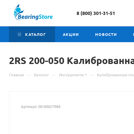
8 (800) 301-31-51
КАТАЛОГ
АКЦИИ
НОВОСТИ
2RS
Материал
200-050 Калиброванн
о
—
—
—
Главная
Каталог
Инструменты
Калиброванные пл
товаре
2RS
200-
Артикул:
00-00027984
050
Калиброванная