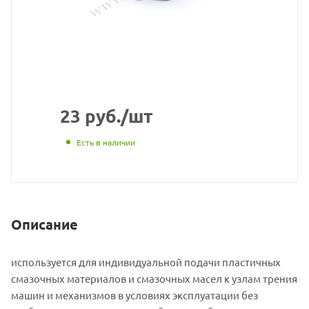
с
сайта
https://bearingsto
по
ссылке
https://bearingst
без
23
руб.
/шт
разрешения
Есть в наличии
владельца
сайта
Описание
используется для индивидуальной
Материал
подачи пластичных
смазочных материалов и смазочных масел к узлам трения
о
машин и механизмов в условиях эксплуатации без
товаре