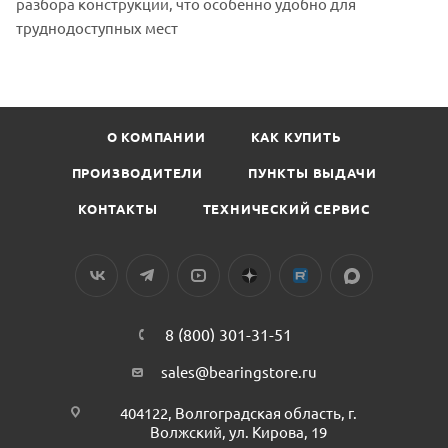
разбора конструкции, что особенно удобно для
Пресс-
труднодоступных мест
масленка
М8*1*45
угловая
взят
с
О КОМПАНИИ
КАК КУПИТЬ
сайта
https://bearingstore.ru
по
ПРОИЗВОДИТЕЛИ
ПУНКТЫ ВЫДАЧИ
ссылке
КОНТАКТЫ
ТЕХНИЧЕСКИЙ СЕРВИС
https://bearingstore.ru/
без
разрешения
владельца
сайта
8 (800) 301-31-51
sales@bearingstore.ru
404122, Волгоградская область, г.
Волжский, ул. Кирова, 19