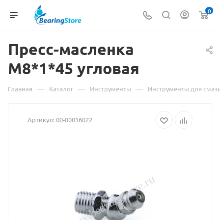
0
Пресс-масленка
М8*1*45
Материал
угловая
о
—
—
—
Главная
Каталог
Инструменты
Инструменты для смаз
товаре
Артикул:
00-00016022
Пресс-
масленка
М8*1*45
угловая
взят