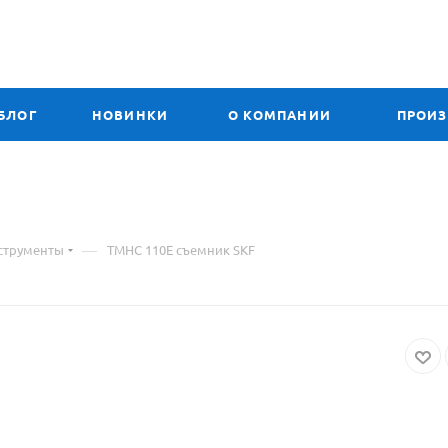
БЛОГ
НОВИНКИ
О КОМПАНИИ
ПРОИ
—
струменты
TMHC 110E съемник SKF