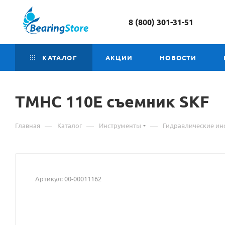
8 (800) 301-31-51
КАТАЛОГ
АКЦИИ
НОВОСТИ
TMHC 110E
Материал
съемник SKF
о
—
—
—
Главная
Каталог
Инструменты
Гидравлические ин
товаре
TMHC
110E
Артикул:
00-00011162
съемник
SKF