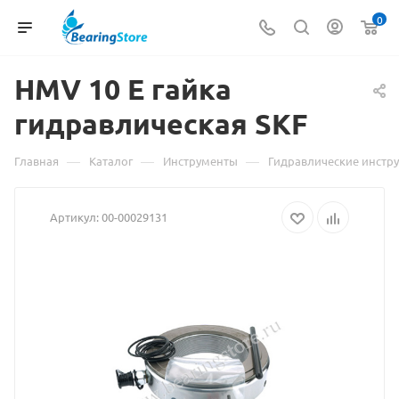
0
HMV 10 E гайка
Материал
гидравлическая SKF
о
товаре
—
—
—
Главная
Каталог
Инструменты
Гидравлические инстр
HMV
Артикул:
00-00029131
10
E
гайка
гидравличе
SKF