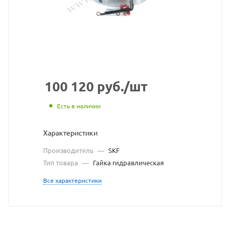
взят
с
сайта
https://bear
по
ссылке
100 120
руб.
/шт
https://bea
без
Есть в наличии
разрешени
Характеристики
владельца
Производитель
—
SKF
сайта
Тип товара
—
Гайка гидравлическая
Все характеристики