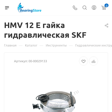
0
HMV 12 E гайка
гидравлическая
Материал
SKF
о
—
—
—
Главная
Каталог
Инструменты
Гидравлические инстр
товаре
Артикул:
00-00029133
HMV
12
E
гайка
гидравли