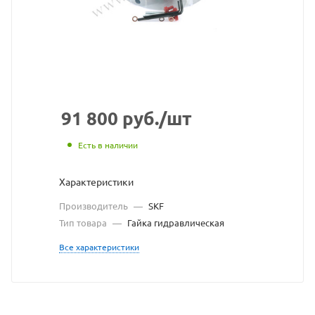
SKF
взят
с
сайта
https://be
по
91 800
руб.
/шт
ссылке
Есть в наличии
https://be
без
Характеристики
разрешен
Производитель
—
SKF
владельц
Тип товара
—
Гайка гидравлическая
сайта
Все характеристики