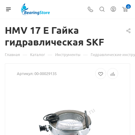
0
HMV 17 E Гайка
Материал
гидравлическая SKF
о
товаре
—
—
—
Главная
Каталог
Инструменты
Гидравлические инстр
HMV
Артикул:
00-00029135
17
E
Гайка
гидравлич
SKF