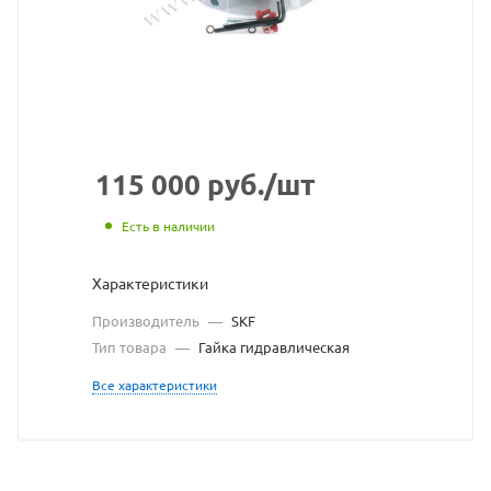
взят
с
сайта
https://bea
по
ссылке
115 000
руб.
/шт
https://bea
без
Есть в наличии
разрешени
Характеристики
владельца
Производитель
—
SKF
сайта
Тип товара
—
Гайка гидравлическая
Все характеристики