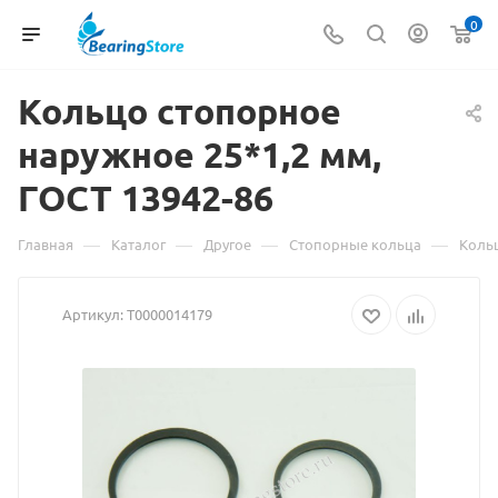
0
Кольцо стопорное
наружное 25*1,2 мм,
ГОСТ
Материал
13942-86
о
—
—
—
—
Главная
Каталог
Другое
Стопорные кольца
Кольц
товаре
Артикул:
Т0000014179
Кольцо
стопорное
наружное
25*1,2