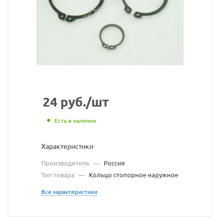
мм,
ГОСТ
13942-
86
взят
с
24
руб.
/шт
сайта
Есть в наличии
https://bearingstore.
по
Характеристики
ссылке
Производитель
—
Россия
https://bearingstore.
без
Тип товара
—
Кольцо стопорное наружное
разрешения
Все характеристики
владельца