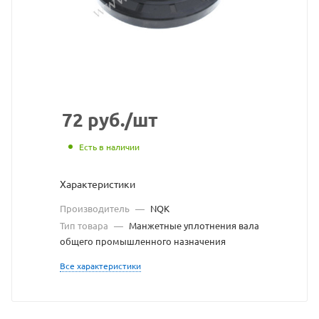
сайта
https://bearingsto
по
ссылке
https://bearingst
без
разрешения
72
руб.
/шт
владельца
Есть в наличии
сайта
Характеристики
Производитель
—
NQK
Тип товара
—
Манжетные уплотнения вала
общего промышленного назначения
Все характеристики