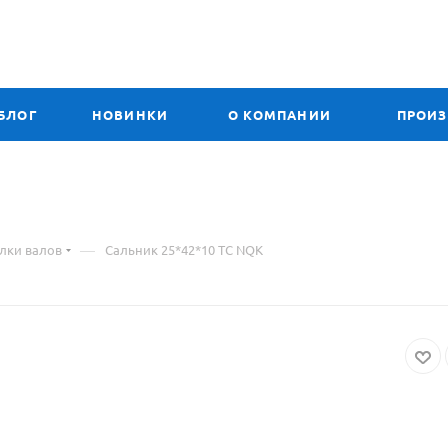
БЛОГ
НОВИНКИ
О КОМПАНИИ
ПРОИ
—
улки валов
Сальник 25*42*10 TC NQK