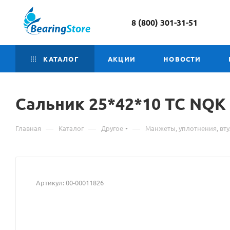
8 (800) 301-31-51
КАТАЛОГ
АКЦИИ
НОВОСТИ
Сальник
Материал
25*42*10 TC NQK
о
—
—
—
Главная
Каталог
Другое
Манжеты, уплотнения, вт
товаре
Сальник
25*42*10
Артикул:
00-00011826
TC
NQK