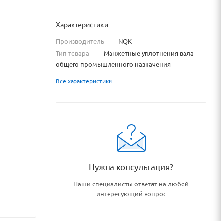
Характеристики
Производитель
—
NQK
Тип товара
—
Манжетные уплотнения вала
общего промышленного назначения
Все характеристики
ety_uplotneniya_vtulki_valo
Нужна консультация?
Наши специалисты ответят на любой
интересующий вопрос