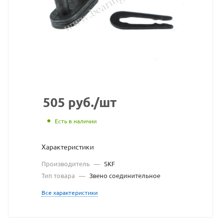
взят
с
сайта
https://bearin
по
ссылке
https://beari
без
505
руб.
/шт
разрешения
Есть в наличии
владельца
Характеристики
сайта
Производитель
—
SKF
Тип товара
—
Звено соединительное
Все характеристики