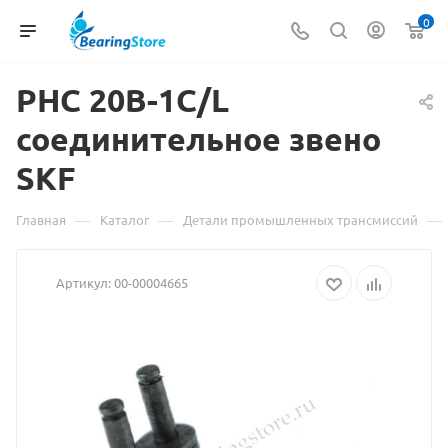
0
PHC 20B-1C/L
Материал
соединительное звено
о
SKF
товаре
PHC
—
—
—
Главная
Каталог
Детали промышленных трансмиссий
20B-
Артикул:
00-00004665
1C/L
соединитель
звено
SKF